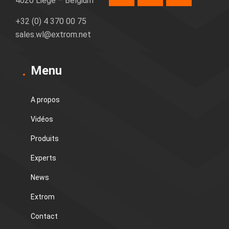
4020 Liège – Belgium
+32 (0) 4 370 00 75
sales.wl@extrom.net
Menu
A propos
Vidéos
Produits
Experts
News
Extrom
Contact