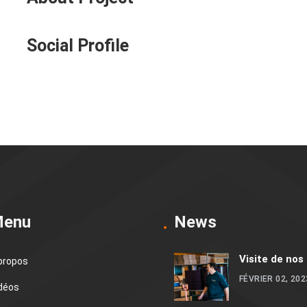
Social Profile
enu
News
Visite de nos
propos
FÉVRIER 02, 202
déos