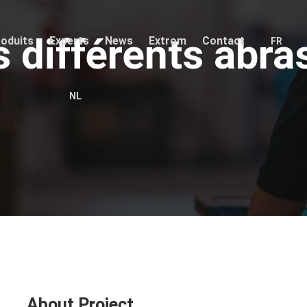
 différents abra
oduits
Experts
News
Extrom
Contact
FR
NL
About Project