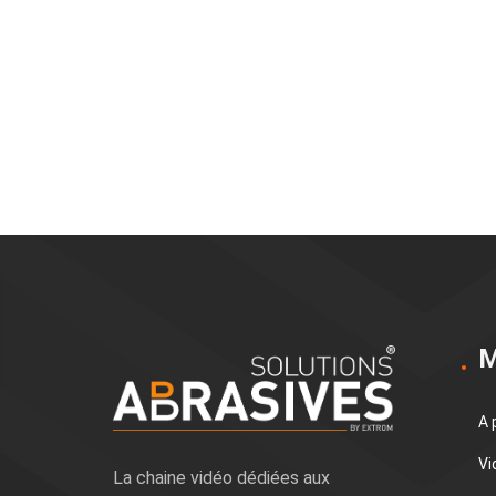
M
A 
Vi
La chaine vidéo dédiées aux