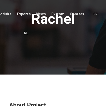
Rachel
oduits
Experts
News
Extrom
Contact
FR
NL
About Project