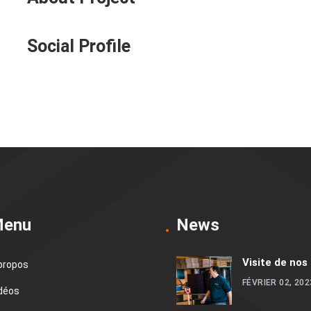
Social Profile
enu
News
Visite de nos
propos
FÉVRIER 02, 202
déos