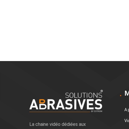
M
A 
Vi
La chaine vidéo dédiées aux